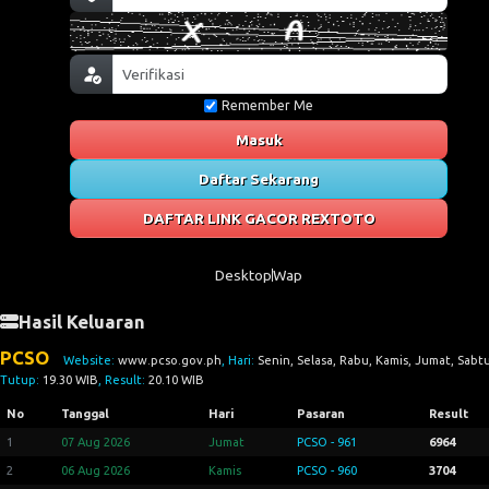
Remember Me
Masuk
Daftar Sekarang
DAFTAR LINK GACOR REXTOTO
Desktop
Wap
Hasil Keluaran
PCSO
Website:
www.pcso.gov.ph
, Hari:
Senin, Selasa, Rabu, Kamis, Jumat, Sabt
Tutup:
19.30 WIB
, Result:
20.10 WIB
No
Tanggal
Hari
Pasaran
Result
1
07 Aug 2026
Jumat
PCSO - 961
6964
2
06 Aug 2026
Kamis
PCSO - 960
3704