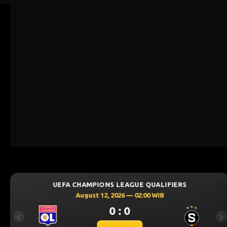
S LEAGUE QUALIFIERS
UEFA CHAMPIONS 
 2026 — 02:00 WIB
August 12, 2
0 : 0
0
Previous
Ne