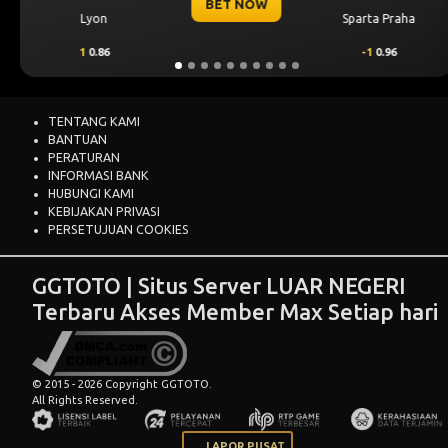
ET NOW
BE
Sparta Praha
SK Sturm Graz
-1
0.96
-0.5
0.95
TENTANG KAMI
BANTUAN
PERATURAN
INFORMASI BANK
HUBUNGI KAMI
KEBIJAKAN PRIVASI
PERSETUJUAN COOKIES
GGTOTO | Situs Server LUAR NEGERI
Terbaru Akses Member Max Setiap hari
© 2015 - 2026 Copyright GGTOTO.
All Rights Reserved.
LAPOR PUSAT