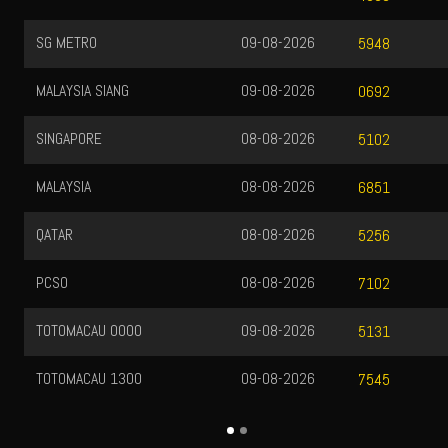
SG METRO
09-08-2026
5948
MALAYSIA SIANG
09-08-2026
0692
SINGAPORE
08-08-2026
5102
MALAYSIA
08-08-2026
6851
QATAR
08-08-2026
5256
PCSO
08-08-2026
7102
TOTOMACAU 0000
09-08-2026
5131
TOTOMACAU 1300
09-08-2026
7545