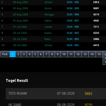
3
04 Aug 2026
Selasa
SGM - 900
5854
4
03 Aug 2026
Senin
SGM - 899
8681
5
02 Aug 2026
Minggu
SGM - 898
6519
6
01 Aug 2026
Sabtu
SGM - 897
4965
7
31 Jul 2026
Jumat
SGM - 896
7311
8
30 Jul 2026
Kamis
SGM - 895
6236
9
29 Jul 2026
Rabu
SGM - 894
3886
10
28 Jul 2026
Selasa
SGM - 893
6410
First
1
2
3
4
5
6
7
8
9
10
11
12
13
14
15
(
)
Togel Result
TOTO WUHAN
07-08-2026
5883
HK SIANG
06-08-2026
9220