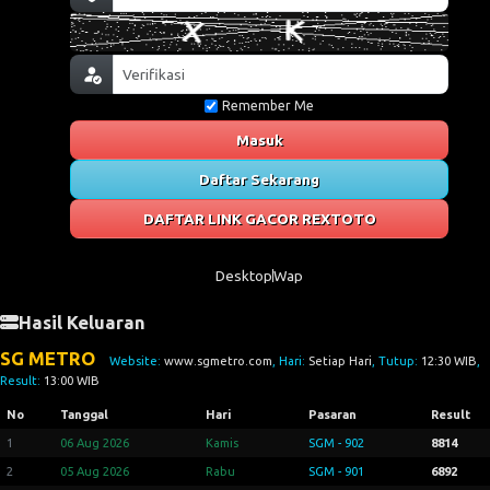
Remember Me
Masuk
Daftar Sekarang
DAFTAR LINK GACOR REXTOTO
Desktop
Wap
Hasil Keluaran
SG METRO
Website:
www.sgmetro.com
, Hari:
Setiap Hari
, Tutup:
12:30 WIB
,
Result:
13:00 WIB
No
Tanggal
Hari
Pasaran
Result
1
06 Aug 2026
Kamis
SGM - 902
8814
2
05 Aug 2026
Rabu
SGM - 901
6892